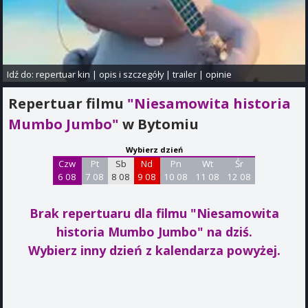
Idź do:
repertuar kin
|
opis i szczegóły
|
trailer
|
opinie
Repertuar filmu
"Niesamowita historia
Mumbo Jumbo"
w Bytomiu
Wybierz dzień
Czw
Pt
Sb
Nd
Pn
Wt
Śr
6 08
7 08
8 08
9 08
10 08
11 08
12 08
Brak repertuaru dla filmu "Niesamowita
historia Mumbo Jumbo"
na dziś.
Wybierz inny dzień z kalendarza powyżej.