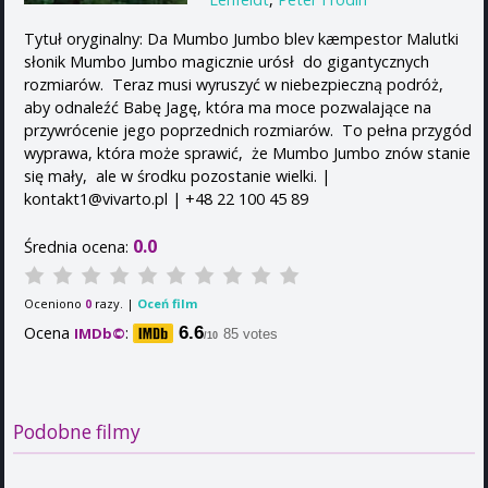
Tytuł oryginalny: Da Mumbo Jumbo blev kæmpestor Malutki
słonik Mumbo Jumbo magicznie urósł do gigantycznych
rozmiarów. Teraz musi wyruszyć w niebezpieczną podróż,
aby odnaleźć Babę Jagę, która ma moce pozwalające na
przywrócenie jego poprzednich rozmiarów. To pełna przygód
wyprawa, która może sprawić, że Mumbo Jumbo znów stanie
się mały, ale w środku pozostanie wielki. |
kontakt1@vivarto.pl | +48 22 100 45 89
0.0
Średnia ocena:
Oceniono
razy. |
Oceń film
0
Ocena
:
6.6
IMDb©
85 votes
/10
Podobne filmy