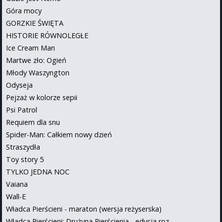
Góra mocy
GORZKIE ŚWIĘTA
HISTORIE RÓWNOLEGŁE
Ice Cream Man
Martwe zło: Ogień
Młody Waszyngton
Odyseja
Pejzaż w kolorze sepii
Psi Patrol
Requiem dla snu
Spider-Man: Całkiem nowy dzień
Straszydła
Toy story 5
TYLKO JEDNA NOC
Vaiana
Wall-E
Władca Pierścieni - maraton (wersja reżyserska)
Władca Pierścieni: Drużyna Pierścienia - edycja roz...