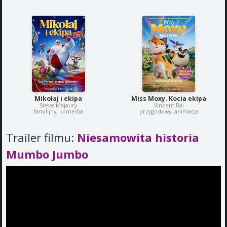
Mikołaj i ekipa
Miss Moxy. Kocia ekipa
Steve Majaury
Vincent Bal
familijny, komedia
przygodowy, animacja
Trailer filmu:
Niesamowita historia
Mumbo Jumbo