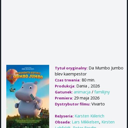
Da Mumbo Jumbo
Tytuł oryginalny:
blev kaempestor
80 min.
Czas trwania:
Dania , 2026
Produkcja:
animacja
/
familijny
Gatunek:
29 maja 2026
Premiera:
Vivarto
Dystrybutor filmu:
Karsten Kiilerich
Reżyseria:
Lars Mikkelsen
,
Kirsten
Obsada:
Lehfeldt
,
Peter Frodin