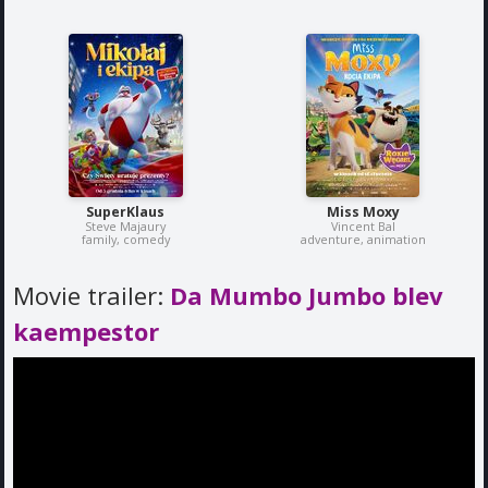
SuperKlaus
Miss Moxy
Steve Majaury
Vincent Bal
family, comedy
adventure, animation
Movie trailer:
Da Mumbo Jumbo blev
kaempestor