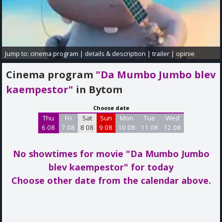
Jump to:
cinema program
|
details & description
|
trailer
|
opinie
Cinema program
"Da Mumbo Jumbo blev
kaempestor"
in Bytom
Choose date
Thu
Fri
Sat
Sun
Mon
Tue
Wed
6 08
7 08
8 08
9 08
10 08
11 08
12 08
No showtimes for movie "Da Mumbo Jumbo
blev kaempestor"
for today
Choose other date from the calendar above.