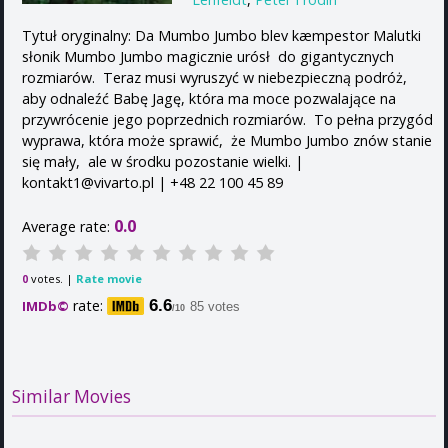
Tytuł oryginalny: Da Mumbo Jumbo blev kæmpestor Malutki
słonik Mumbo Jumbo magicznie urósł do gigantycznych
rozmiarów. Teraz musi wyruszyć w niebezpieczną podróż,
aby odnaleźć Babę Jagę, która ma moce pozwalające na
przywrócenie jego poprzednich rozmiarów. To pełna przygód
wyprawa, która może sprawić, że Mumbo Jumbo znów stanie
się mały, ale w środku pozostanie wielki. |
kontakt1@vivarto.pl | +48 22 100 45 89
0.0
Average rate:
votes. |
Rate movie
0
rate:
6.6
IMDb©
85 votes
/10
Similar Movies