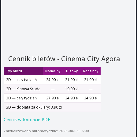
Cennik biletów - Cinema City Agora
Typ biletu
Normalny
Ulgowy
Rodzinny
2D — cały tydzień
24.90 zł
21.90 zł
21.90 zł
2D — Kinowa Środa
—
19.90 zł
—
3D — cały tydzień
27.90 zł
24.90 zł
24.90 zł
3D — dopłata za okulary: 3.90 zł
Cennik w formacie PDF
Zaktualizowano automatycznie: 2026-08-03 06:00