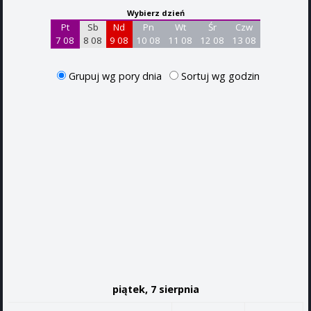
Wybierz dzień
Pt
Sb
Nd
Pn
Wt
Śr
Czw
7 08
8 08
9 08
10 08
11 08
12 08
13 08
Grupuj wg pory dnia
Sortuj wg godzin
piątek, 7 sierpnia