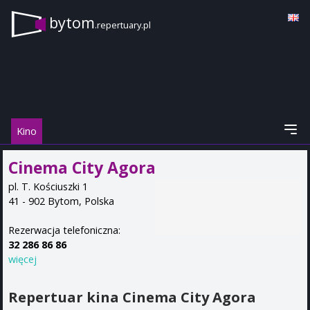
bytom
.repertuary.pl
Kino
Cinema City Agora
pl. T. Kościuszki 1
41 - 902
Bytom
,
Polska
Rezerwacja telefoniczna:
32 286 86 86
więcej
Repertuar kina Cinema City Agora