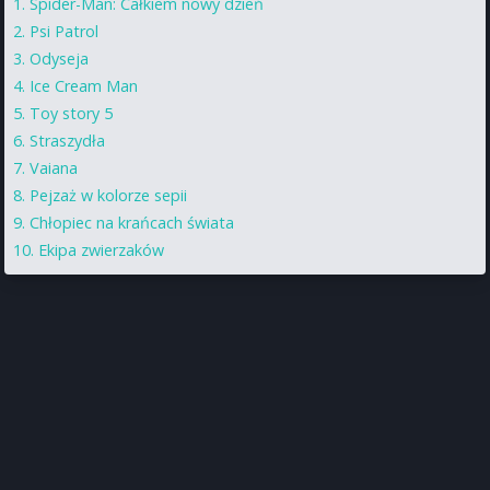
Spider-Man: Całkiem nowy dzień
Psi Patrol
Odyseja
Ice Cream Man
Toy story 5
Straszydła
Vaiana
Pejzaż w kolorze sepii
Chłopiec na krańcach świata
Ekipa zwierzaków