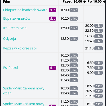
Film
Przed 16:00
Po 16:00
Chłopiec na krańcach świata
10:00
dub
bilet
Ekipa zwierzaków
10:20
dub
bilet
20:00
bilet
Ice Cream Man
15:00
bilet
22:30
bilet
16:00
bilet
Odyseja
12:30
bilet
19:40
bilet
Pejzaż w kolorze sepii
21:10
bilet
10:20
bilet
11:20
bilet
16:50
bilet
12:30
bilet
Psi Patrol
17:50
dub
bilet
13:30
bilet
19:00
bilet
14:40
bilet
15:40
bilet
16:50
bilet
Spider-Man: Całkiem nowy
10:30
bilet
20:50
bilet
dzień
13:40
bilet
21:40
bilet
11:20
bilet
Spider-Man: Całkiem nowy
18:30
bilet