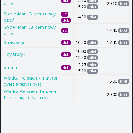
12:10
dub
bilet
dzień
20:10
bilet
15:20
bilet
Spider-Man: Całkiem nowy
3d
14:30
bilet
dzień
dub
Spider-Man: Całkiem nowy
17:40
3d
bilet
dzień
Straszydła
10:30
17:45
dub
bilet
bilet
10:00
bilet
Toy story 5
dub
12:40
bilet
12:25
bilet
Vaiana
dub
15:10
bilet
Władca Pierścieni - maraton
18:00
bilet
(wersja reżyserska)
Władca Pierścieni: Drużyna
20:00
bilet
Pierścienia - edycja roz...