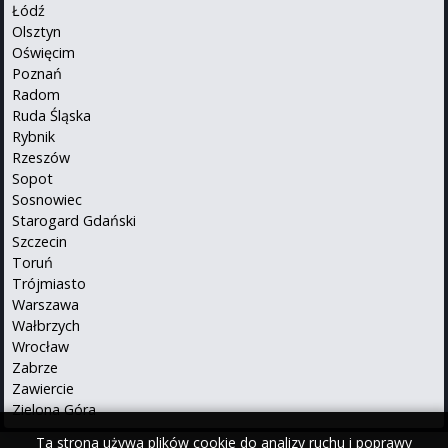
Łódź
Olsztyn
Oświęcim
Poznań
Radom
Ruda Śląska
Rybnik
Rzeszów
Sopot
Sosnowiec
Starogard Gdański
Szczecin
Toruń
Trójmiasto
Warszawa
Wałbrzych
Wrocław
Zabrze
Zawiercie
Zielona Góra
Ta strona używa plików cookie do analizy ruchu i poprawy