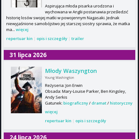
Aspirująca młoda pisarka urodzona i
wychowana w Anglii postanawia prześledzić
historię losów swojej matki w powojennym Nagasaki. Jednak
niewyjaśnione samobójstwo jej starszej siostry sprawia, że matka
ma...
więcej
repertuar kin
|
opis i szczegóły
|
trailer
31 lipca 2026
Młody Waszyngton
Young Washington
Reżyseria: Jon Erwin
Obsada: Mary-Louise Parker, Ben Kingsley,
Andy Serkis
Gatunek:
biograficzny
/
dramat
/
historyczny
więcej
repertuar kin
|
opis i szczegóły
24 lipca 2026