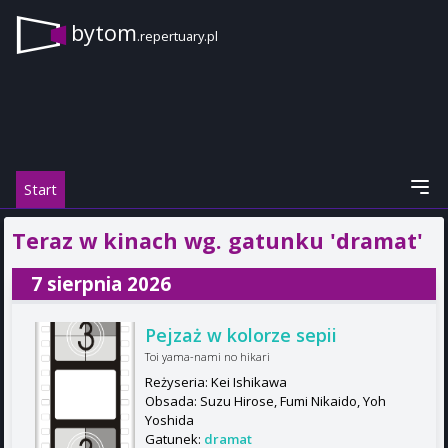
bytom
.repertuary.pl
Start
Teraz w kinach wg. gatunku 'dramat'
7 sierpnia 2026
Pejzaż w kolorze sepii
Toi yama-nami no hikari
Reżyseria: Kei Ishikawa
Obsada: Suzu Hirose, Fumi Nikaido, Yoh
Yoshida
Gatunek:
dramat