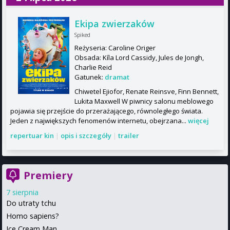
Ekipa zwierzaków
Spiked
Reżyseria: Caroline Origer
Obsada: Kíla Lord Cassidy, Jules de Jongh,
Charlie Reid
Gatunek:
dramat
Chiwetel Ejiofor, Renate Reinsve, Finn Bennett,
Lukita Maxwell W piwnicy salonu meblowego
pojawia się przejście do przerażającego, równoległego świata.
Jeden z największych fenomenów internetu, obejrzana...
więcej
repertuar kin
|
opis i szczegóły
|
trailer
Premiery
7 sierpnia
Do utraty tchu
Homo sapiens?
Ice Cream Man