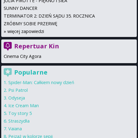
JULIA PIROTTE - PIĘKNO I SIŁA
SUNNY DANCER
TERMINATOR 2: DZIEŃ SĄDU 35. ROCZNICA
ZRÓBMY SOBIE PRZERWĘ
»
więcej zapowiedzi
Repertuar Kin
Cinema City Agora
Popularne
Spider-Man: Całkiem nowy dzień
Psi Patrol
Odyseja
Ice Cream Man
Toy story 5
Straszydła
Vaiana
Pejzaż w kolorze sepii