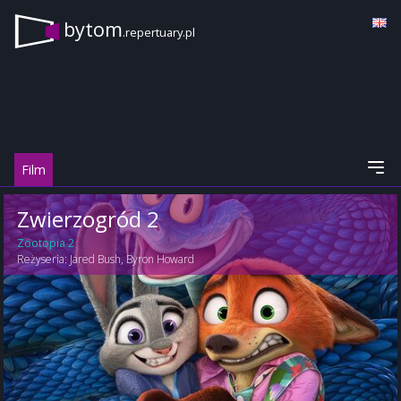
bytom
.repertuary.pl
Film
Zwierzogród 2
Zootopia 2
Reżyseria:
Jared Bush
,
Byron Howard