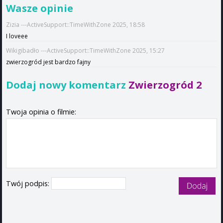
Wasze opinie
Zizia ---ActiveSupport::TimeWithZone 2025, 18:58
I loveee
Wikigibadło ---ActiveSupport::TimeWithZone 2025, 15:27
zwierzogród jest bardzo fajny
Dodaj nowy komentarz
Zwierzogród 2
Twoja opinia o filmie:
Twój podpis: