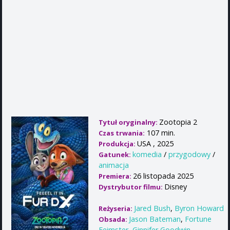
Zootopia 2
Tytuł oryginalny:
107 min.
Czas trwania:
USA , 2025
Produkcja:
komedia
/
przygodowy
/
Gatunek:
animacja
26 listopada 2025
Premiera:
Disney
Dystrybutor filmu:
Jared Bush
,
Byron Howard
Reżyseria:
Jason Bateman
,
Fortune
Obsada:
Feimster
,
Ginnifer Goodwin