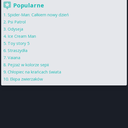
Popularne
Spider-Man: Całkiem nowy dzień
Psi Patrol
Odyseja
Ice Cream Man
Toy story 5
Straszydła
Vaiana
Pejzaż w kolorze sepii
Chłopiec na krańcach świata
Ekipa zwierzaków