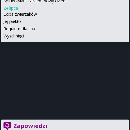
Spider-Man: Całkiem nowy dzień
24 lipca
Ekipa zwierzaków
Jej piekło
Requiem dla snu
Wyschnięci
Zapowiedzi