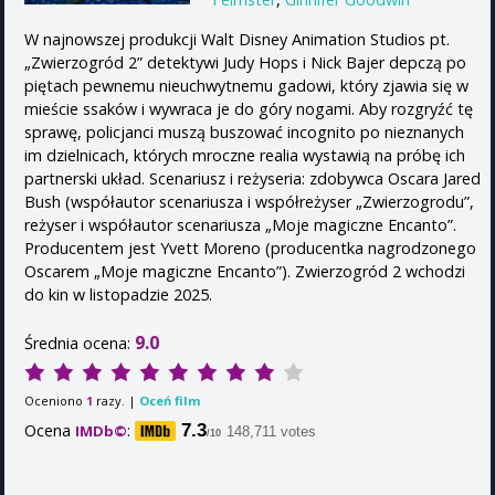
W najnowszej produkcji Walt Disney Animation Studios pt.
„Zwierzogród 2” detektywi Judy Hops i Nick Bajer depczą po
piętach pewnemu nieuchwytnemu gadowi, który zjawia się w
mieście ssaków i wywraca je do góry nogami. Aby rozgryźć tę
sprawę, policjanci muszą buszować incognito po nieznanych
im dzielnicach, których mroczne realia wystawią na próbę ich
partnerski układ. Scenariusz i reżyseria: zdobywca Oscara Jared
Bush (współautor scenariusza i współreżyser „Zwierzogrodu”,
reżyser i współautor scenariusza „Moje magiczne Encanto”.
Producentem jest Yvett Moreno (producentka nagrodzonego
Oscarem „Moje magiczne Encanto”). Zwierzogród 2 wchodzi
do kin w listopadzie 2025.
9.0
Średnia ocena:
Oceniono
razy. |
Oceń film
1
Ocena
:
7.3
IMDb©
148,711 votes
/10