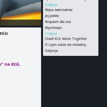
24 lipca
Ekipa zwierzaków
Jej piekło
Requiem dla snu
Wyschnięci
miu
17 lipca
Charli XCX: Alone Together
O czym sobie nie mówimy
Odyseja
m"
na dziś.