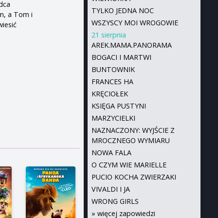
adca
TYLKO JEDNA NOC
m, a Tom i
WSZYSCY MOI WROGOWIE
wiesić
21 sierpnia
AREK.MAMA.PANORAMA
BOGACI I MARTWI
BUNTOWNIK
FRANCES HA
KRĘCIOŁEK
KSIĘGA PUSTYNI
MARZYCIELKI
NAZNACZONY: WYJŚCIE Z
MROCZNEGO WYMIARU
NOWA FALA
O CZYM WIE MARIELLE
PUCIO KOCHA ZWIERZAKI
VIVALDI I JA
WRONG GIRLS
»
więcej zapowiedzi