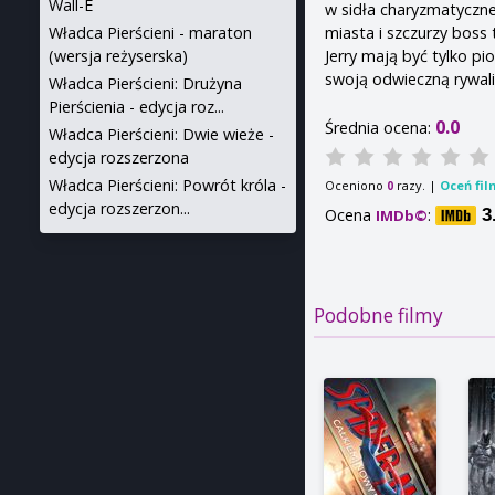
Wall-E
w sidła charyzmatyczn
miasta i szczurzy bos
Władca Pierścieni - maraton
Jerry mają być tylko pi
(wersja reżyserska)
swoją odwieczną rywali
Władca Pierścieni: Drużyna
Pierścienia - edycja roz...
0.0
Średnia ocena:
Władca Pierścieni: Dwie wieże -
edycja rozszerzona
Władca Pierścieni: Powrót króla -
Oceniono
razy. |
Oceń fil
0
edycja rozszerzon...
Ocena
:
3
IMDb©
Podobne filmy