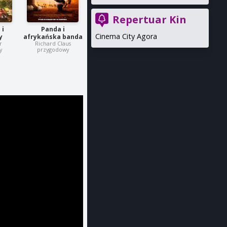
Repertuar Kin
 i
Panda i
Cinema City Agora
y
afrykańska banda
r
Richard Claus
y
przygodowy