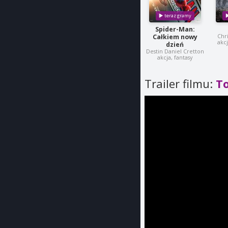
Spider-Man:
Chr
Całkiem nowy
akc
dzień
Destin Daniel Cretton
akcja, fantasy
Trailer filmu:
T