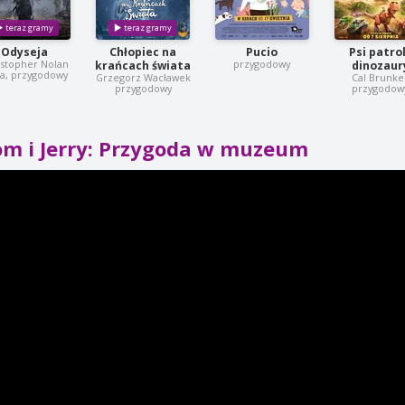
Odyseja
Chłopiec na
Pucio
Psi patrol
istopher Nolan
przygodowy
krańcach świata
dinozaur
ja, przygodowy
Grzegorz Wacławek
Cal Brunke
przygodowy
przygodow
om i Jerry: Przygoda w muzeum