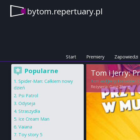
bytom.repertuary.pl
Start
Premiery
Zapowiedzi
Popularne
Tom i Jerry:
Spider-Man: Całkiem nowy
Tom and Jerry: Forbidden
Reżyseria:
Gang Zhang
dzień
Psi Patrol
Odyseja
Straszydła
Ice Cream Man
Vaiana
Toy story 5