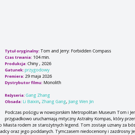
Tom and Jerry: Forbidden Compass
Tytuł oryginalny:
104 min.
Czas trwania:
Chiny , 2026
Produkcja:
przygodowy
Gatunek:
29 maja 2026
Premiera:
Monolith
Dystrybutor filmu:
Gang Zhang
Reżyseria:
Li Baixin
,
Zhang Gang
,
Jiang Wen Jin
Obsada:
Podczas pościgu w nowojorskim Metropolitan Museum Tom i Jer
przypadkowo uruchamiają mityczny Astralny Kompas, który przen
o Miasta rodem ze starożytnych legend. Tom zostaje uznany za bós
władcy oraz jego poddanych. Tymczasem niedoceniony i zazdrosny J