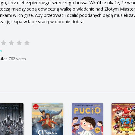
ego, lecz niebezpiecznego szczurzego bossa. Wkrótce okaże, że wł
s toczą między sobą odwieczną walkę o władanie nad Złotym Miaste
onkami w ich grze. Aby przetrwać i ocalić poddanych będą musieli za
zację i łapa w łapę staną w obronie dobra.
m
.4
762 votes
/10