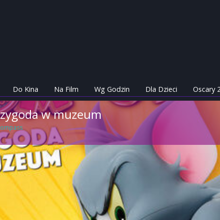
Do Kina
Na Film
Wg Godzin
Dla Dzieci
Oscary 
 Przygoda w muzeum
 Compass