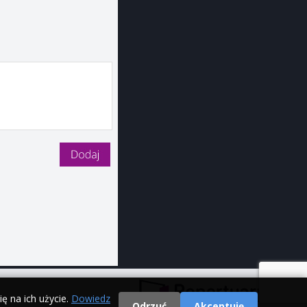
ę na ich użycie.
Dowiedz
Odrzuć
Akceptuję