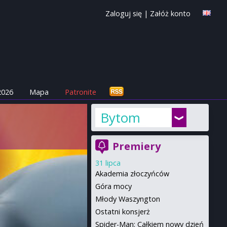
Zaloguj się
|
Załóż konto
2026
Mapa
Patronite
Bytom
Premiery
31 lipca
Akademia złoczyńców
Góra mocy
Młody Waszyngton
Ostatni konsjerż
Spider-Man: Całkiem nowy dzień