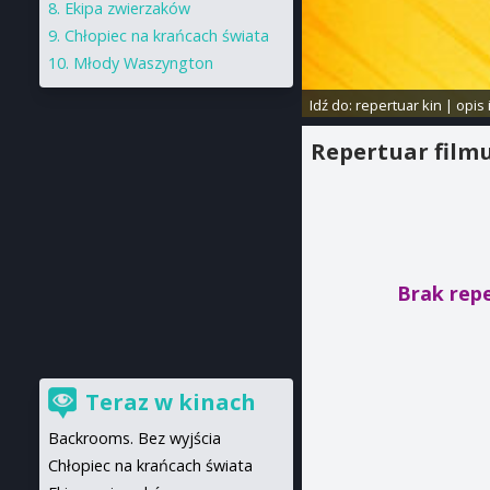
Ekipa zwierzaków
Chłopiec na krańcach świata
Młody Waszyngton
Idź do:
repertuar kin
|
opis 
Repertuar film
Brak rep
Teraz w kinach
Backrooms. Bez wyjścia
Chłopiec na krańcach świata