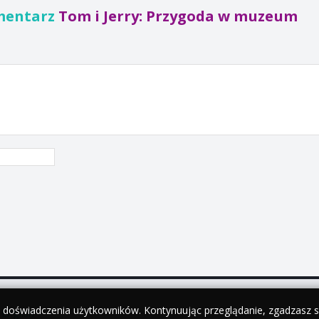
mentarz
Tom i Jerry: Przygoda w muzeum
y doświadczenia użytkowników. Kontynuując przeglądanie, zgadzasz si
•
English