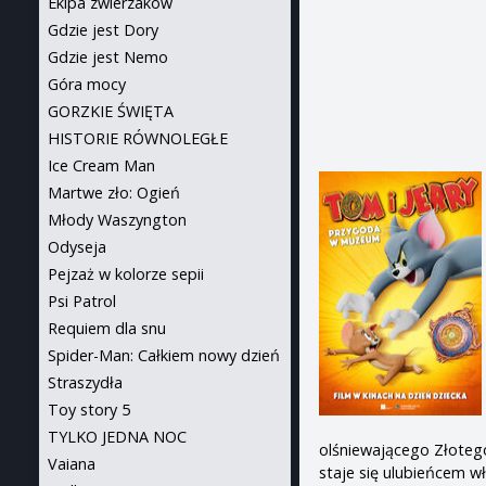
Ekipa zwierzaków
Gdzie jest Dory
Gdzie jest Nemo
Góra mocy
GORZKIE ŚWIĘTA
HISTORIE RÓWNOLEGŁE
Ice Cream Man
Martwe zło: Ogień
Młody Waszyngton
Odyseja
Pejzaż w kolorze sepii
Psi Patrol
Requiem dla snu
Spider-Man: Całkiem nowy dzień
Straszydła
Toy story 5
TYLKO JEDNA NOC
olśniewającego Złoteg
Vaiana
staje się ulubieńcem 