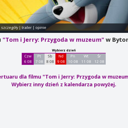
i szczegóły
|
trailer
|
opinie
u
"Tom i Jerry: Przygoda w muzeum"
w Byto
Wybierz dzień
Czw
Pt
Sb
Nd
Pn
Wt
Śr
6 08
7 08
8 08
9 08
10 08
11 08
12 08
ertuaru dla filmu "Tom i Jerry: Przygoda w muzeu
Wybierz inny dzień z kalendarza powyżej.