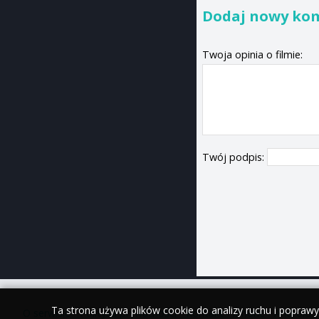
Dodaj nowy ko
Twoja opinia o filmie:
Twój podpis:
Ta strona używa plików cookie do analizy ruchu i popraw
O serwisie
•
Polityka prywatności
•
Kontakt
•
iPhone
•
Android