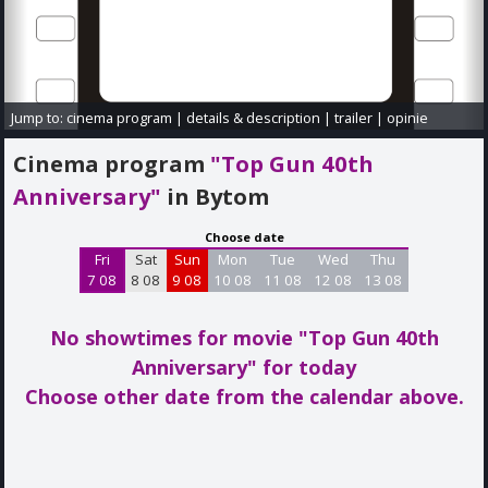
Jump to:
cinema program
|
details & description
|
trailer
|
opinie
Cinema program
"Top Gun 40th
Anniversary"
in Bytom
Choose date
Fri
Sat
Sun
Mon
Tue
Wed
Thu
7 08
8 08
9 08
10 08
11 08
12 08
13 08
No showtimes for movie "Top Gun 40th
Anniversary"
for today
Choose other date from the calendar above.