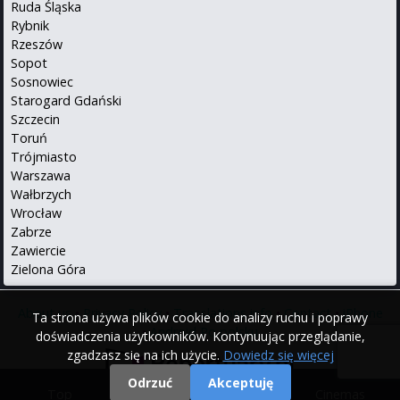
Ruda Śląska
Rybnik
Rzeszów
Sopot
Sosnowiec
Starogard Gdański
Szczecin
Toruń
Trójmiasto
Warszawa
Wałbrzych
Wrocław
Zabrze
Zawiercie
Zielona Góra
About us
•
Privacy Policy
•
Translations info
•
Contact
•
iPhone
Ta strona używa plików cookie do analizy ruchu i poprawy
•
Android
Po polsku
doświadczenia użytkowników. Kontynuując przeglądanie,
zgadzasz się na ich użycie.
Dowiedz się więcej
Odrzuć
Akceptuję
Top
|
Movies
|
Cinemas
© 2000 - 2026 Repertuary.pl