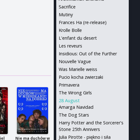
Sacrifice
Mutiny
Frances Ha (re-release)
Krolle Bolle
L'enfant du desert
Les reveurs
Insidious: Out of the Further
Nouvelle Vague
Was Marielle weiss
Pucio kocha zwierzaki
Primavera
The Wrong Girls
28 August
Amarga Navidad
The Dog Stars
Harry Potter and the Sorcerer's
Stone 25th Annivers
Julia Pirotte - piękno i siła
iel
Nie ma duchów w