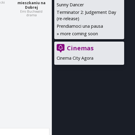
icki
mieszkaniu na
Sunny Dancer
Dobrej
Emi Buchwald
Terminator 2: Judgement Day
drama
(re-release)
Prendiamoci una pausa
»
more coming soon
Cinemas
Cinema City Agora