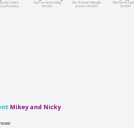
aciej Cuske
Darren Aronofsky
Ric Roman Waugh
Michał Krzyw
ocumentary
thriller
action, thriller
thriller
ent
Mikey and Nicky
movie: