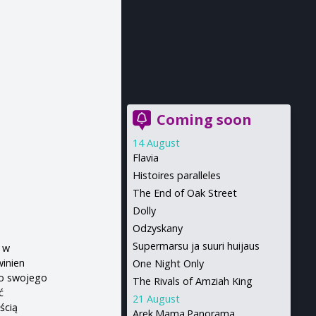
Coming soon
14 August
Flavia
Histoires paralleles
The End of Oak Street
Dolly
Odzyskany
Supermarsu ja suuri huijaus
ł w
inien
One Night Only
do swojego
The Rivals of Amziah King
ć
21 August
ścią
Arek.Mama.Panorama