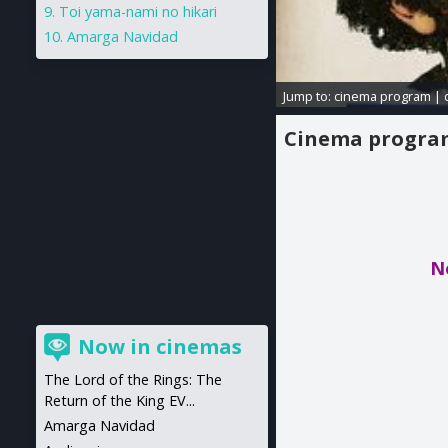
Toi yama-nami no hikari
Amarga Navidad
Jump to:
cinema program
|
Cinema progr
N
Now in cinemas
The Lord of the Rings: The
Return of the King EV...
Amarga Navidad