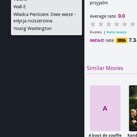
przyjaźni.
Wall-E
Władca Pierścieni: Dwie wieże -
0.0
Average rate:
edycja rozszerzona
Young Washington
votes. |
Rate movie
0
rate:
7.3
IMDb©
Similar Movies
A
A bout de souffle
Kand