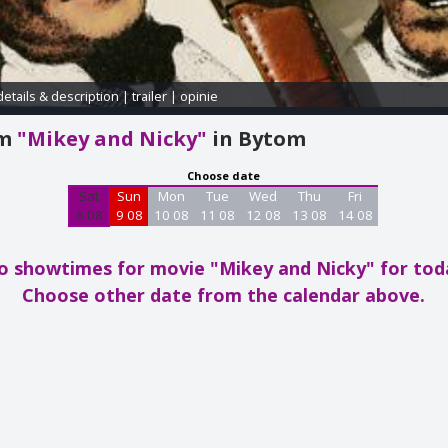
details & description
|
trailer
|
opinie
am
"Mikey and Nicky"
in Bytom
Choose date
Sat
Sun
Mon
Tue
Wed
Thu
Fri
8 08
9 08
10 08
11 08
12 08
13 08
14 08
o showtimes for movie "Mikey and Nicky"
for tod
Choose other date from the calendar above.