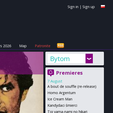
Sign in
|
Sign up
s 2026
Map
Patronite
Bytom
Premieres
7 August
A bout de souffle (re-release)
Homo Argentum
Ice Cream Man
Kandydaci śmierci
Toi yama-nami no hikari