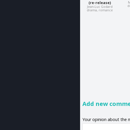
M
(re-release)
d
Jean-Luc Godard
drama, romance
Add new comm
Your opinion about the 