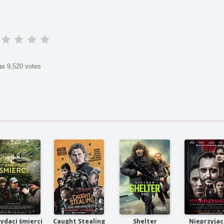
9,520 votes
/10
ydaci śmierci
Caught Stealing
Shelter
Nieprzyjac