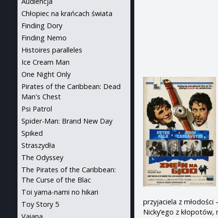
Audiencja
Chłopiec na krańcach świata
Finding Dory
Finding Nemo
Histoires paralleles
Ice Cream Man
One Night Only
Pirates of the Caribbean: Dead
Man's Chest
Psi Patrol
Spider-Man: Brand New Day
Spiked
Straszydła
The Odyssey
The Pirates of the Caribbean:
The Curse of the Blac
Toi yama-nami no hikari
przyjaciela z młodości
Toy Story 5
Nicky’ego z kłopotów, 
Vaiana