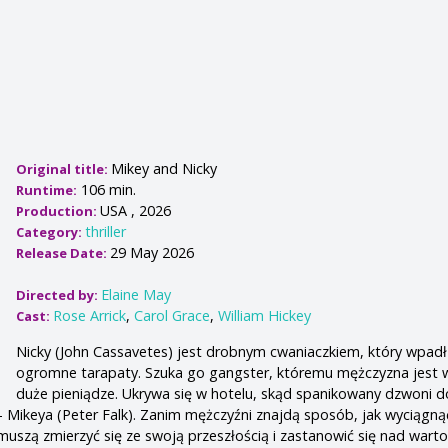
Mikey and Nicky
Original title:
106 min.
Runtime:
USA , 2026
Production:
thriller
Category:
29 May 2026
Release Date:
Elaine May
Directed by:
Rose Arrick
,
Carol Grace
,
William Hickey
Cast:
Nicky (John Cassavetes) jest drobnym cwaniaczkiem, który wpad
ogromne tarapaty. Szuka go gangster, któremu mężczyzna jest w
duże pieniądze. Ukrywa się w hotelu, skąd spanikowany dzwoni 
 – Mikeya (Peter Falk). Zanim mężczyźni znajdą sposób, jak wyciągną
muszą zmierzyć się ze swoją przeszłością i zastanowić się nad warto