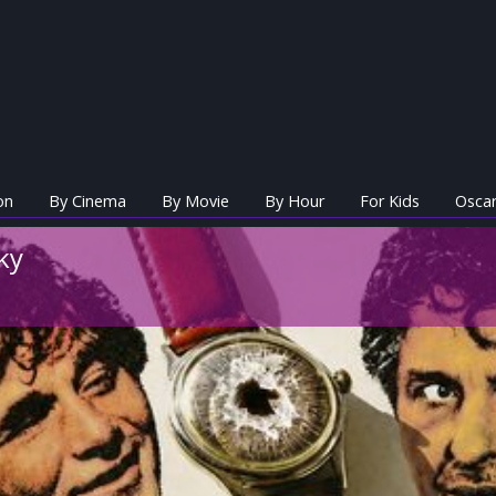
on
By Cinema
By Movie
By Hour
For Kids
Oscar
ky