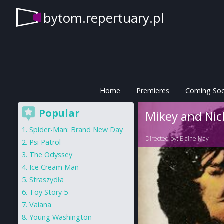
bytom.repertuary.pl
Home
Premieres
Coming So
Popular
Mikey and Nic
Spider-Man: Brand New Day
Directed by:
Elaine May
Psi Patrol
The Odyssey
Ice Cream Man
Straszydła
Toy Story 5
Vaiana
Young Washington